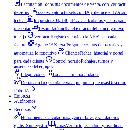
Facturación
Todos tus documentos de venta, con Verifactu
de serie.
Gastos
Captura tickets con IA y deduce el IVA sin
teclear.
Impuestos
303, 130, 347… calculados y listos para
presentar.
Tesorería
Concilia el extracto del banco y prevé
tu caja.
Verifactu
Registro y envío a la AEAT en cada
factura.
Agente IA
Nuevo
Pregunta con tus datos reales y
automatiza lo repetitivo.
Clientes
Fichas, historial y portal
para cada cliente.
Control horario
Fichajes, turnos y
ausencias del equipo.
Integraciones
Todas las funcionalidades
Destacado
Tu gestoría te va a preguntar qué usas
Descubre
Fube IA
Empresa
Autónomos
Recursos
Herramientas
Calculadoras, generadores y validadores
gratis. Sin registro.
Guías
Verifactu, e-factura y fiscalidad