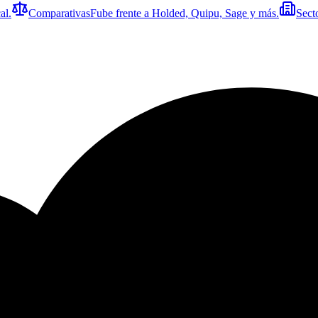
al.
Comparativas
Fube frente a Holded, Quipu, Sage y más.
Sect