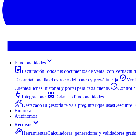
Funcionalidades
Facturación
Todos tus documentos de venta, con Verifactu de
Tesorería
Concilia el extracto del banco y prevé tu caja.
Veri
Clientes
Fichas, historial y portal para cada cliente.
Control h
Integraciones
Todas las funcionalidades
Destacado
Tu gestoría te va a preguntar qué usas
Descubre 
Empresa
Autónomos
Recursos
Herramientas
Calculadoras, generadores y validadores gratis.