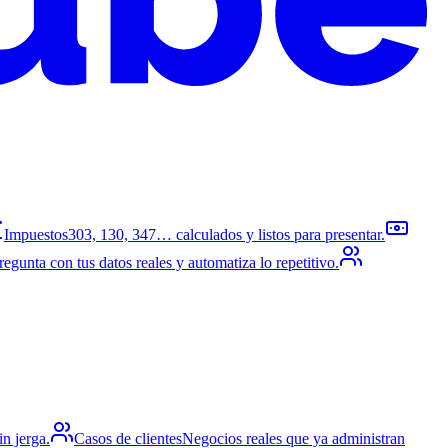
Impuestos
303, 130, 347… calculados y listos para presentar.
regunta con tus datos reales y automatiza lo repetitivo.
in jerga.
Casos de clientes
Negocios reales que ya administran