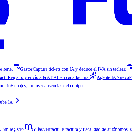
 serie.
Gastos
Captura tickets con IA y deduce el IVA sin teclear.
factu
Registro y envío a la AEAT en cada factura.
Agente IA
Nuevo
P
orario
Fichajes, turnos y ausencias del equipo.
Fube IA
 Sin registro.
Guías
Verifactu, e-factura y fiscalidad de autónomos, s